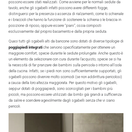
possono essere stati realizzati. Come avviene per le normali sedute da
tavolo, anche gli sgabelli infatti possono avere differenti fogge,
distinguersi per la presenza o assenza di rialzamenti, come lo schienale
e i braccioli che hanno la funzione di sostenere la schiena o le braccia in
posizione di riposo, oppure essere “piani”, ossia composti
esclusivamente dal proprio basamento e dalla propria seduta.
Quasi tutti gli sgabelli alti da bancone sono dotati di diverse tipologie di
poggiapiedi integrati
che servono specificatamente per ottenere un
maggiore comfort, specie durante le sedute prolungate. Anche questo è
un elemento da selezionare con cura durante l’acquisto, specie se si ha
la necessità di far pranzare dei bambini sulla penisola o intorno all’isola
della cucina. Infatti, se i piedi non sono sufficientemente supportati, gli
sgabelli possono divenire molto scomodi (se non addirittura pericolosi)
a causa della loro altezza maggiorata. Per questo motivo gli sgabelli,
seppur dotati di poggiapiedi, sono sconsigliati per i bambini più
piccoli, ma possono essere utilizzati dai bimbi già grandi a sufficienza
da salire e scendere agevolmente dagli sgabelli senza che vi siano
pericoli.