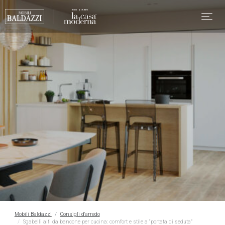
Mobili Baldazzi
Consigli d'arredo
Sgabelli alti da bancone per cucina: comfort e stile a “portata di seduta”