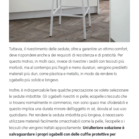
Tuttavia, il rivestimento delle sedute, oltre a garantire un ottimo comfort,
deve rispondere anche a dei requisiti di resistenza e di praticità. Per
questo motivo, in molti casi, invece di rivestire i sedili con tessuti più
morbidi, ma al contempo più fragili e meno duraturi, vengono prediletti
materiali più duri, come plastica e metallo, in modo da rendere lo
sgabello più solido e longevo.
Inoltre, è indispensabile fare qualche precisazione se volete selezionare
le sedute imbottite. Gli sgabelli rivestiti in pelle, ecopelle o tessuto che
si trovano normalmente in commercio, non sono quasi mai sfoderabili e
questo implica una durata minore dell’oggetto in sé, dovuta al suo uso
quotidiano. Per rendere la seduta imbottita più longeva, è necessario
utilizzare materiali facilmente smacchiabili come la pelle, l’ecopelle o i
Un’ulteriore soluzione è
tessuti che vengono trattati appositamente.
salvaguardare i propri sgabelli con delle cuffie protettive per