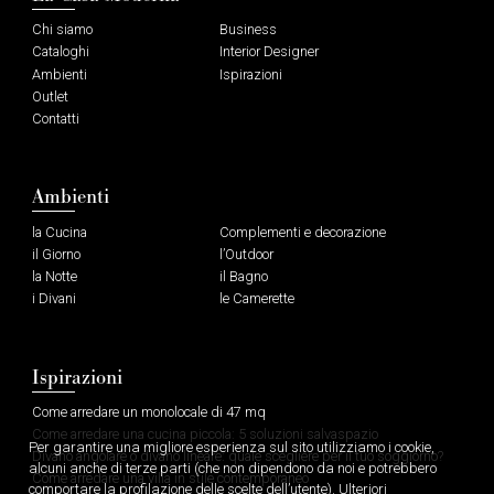
Chi siamo
Business
Cataloghi
Interior Designer
Ambienti
Ispirazioni
Outlet
Contatti
Ambienti
la Cucina
Complementi e decorazione
il Giorno
l’Outdoor
la Notte
il Bagno
i Divani
le Camerette
Ispirazioni
Come arredare un monolocale di 47 mq
Come arredare una cucina piccola: 5 soluzioni salvaspazio
Per garantire una migliore esperienza sul sito utilizziamo i cookie,
Divano angolare o divano lineare: quale scegliere per il tuo soggiorno?
alcuni anche di terze parti (che non dipendono da noi e potrebbero
Come arredare una villa in stile contemporaneo
comportare la profilazione delle scelte dell’utente). Ulteriori