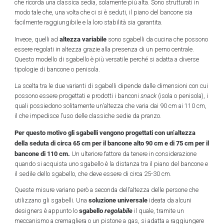
che ricorda una classica sedia, solamente più alta. Sono strutturati in
modo tale che, una volta che ci si è seduti, il piano del bancone sia
facilmente raggiungibile e la loro stabilità sia garantita.
altezza variabile
Invece, quelli ad
sono sgabelli da cucina che possono
essere regolati in altezza grazie alla presenza di un perno centrale.
Questo modello di sgabello è più versatile perché si adatta a diverse
tipologie di bancone o penisola.
La scelta tra le due varianti di sgabelli dipende dalle dimensioni con cui
possono essere progettati e prodotti i banconi
snack
(isola o penisola), i
quali possiedono solitamente un’altezza che varia dai 90 cm ai 110 cm,
il che impedisce l’uso delle classiche sedie da pranzo.
Per questo motivo gli sgabelli vengono progettati con un’altezza
della seduta di circa 65 cm per il bancone alto 90 cm e di 75 cm per il
bancone di 110 cm.
Un ulteriore fattore da tenere in considerazione
quando si acquista uno sgabello è la distanza tra il piano del bancone e
il sedile dello sgabello, che deve essere di circa 25-30 cm.
Queste misure variano però a seconda dell’altezza delle persone che
soluzione universale
utilizzano gli sgabelli. Una
ideata da alcuni
sgabello
regolabile
designers è appunto lo
il quale, tramite un
meccanismo a cremagliera o un pistone a gas, si adatta a raggiungere