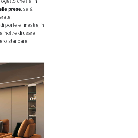
progetto che hai in
elle prese
, sarà
erate.
 di porte e finestre, in
ta inoltre di usare
bero stancare.