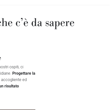
che c’è da sapere
e
stri ospiti, ci
Progettare la
tidiane.
, accogliente ed
un risultato