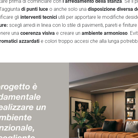
l’arredamento della stanza
tare prima di cominciare con
. Se il 
di punti luce
disposizione diversa d
l’aggiunta
o anche solo una
interventi tecnici
ficare gli
utili per apportare le modifiche desid
ure:
scegli arredi in linea con lo stile di pavimenti, pareti e finiture
coerenza visiva
ambiente armonioso
nere una
e creare un
. Evi
romatici azzardati
e colori troppo accesi che alla lunga potreb