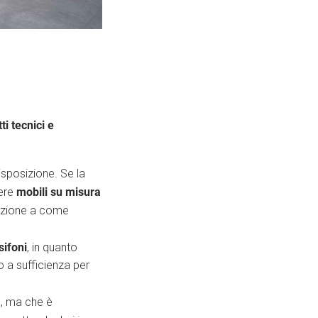
ti tecnici e
isposizione. Se la
mobili su misura
ere
enzione a come
sifoni
, in quanto
o a sufficienza per
a, ma che è