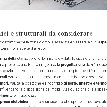
nici e strutturali da considerare
aspet
progettazione della zona giorno, è essenziale valutare alcuni
nzeranno le scelte d’arredo::
rma della stanza:
prendi le misure e valuta lo spazio che hai a d
la progettazione
a o presenta una forma irregolare,
dovrà includ
vaspazio
; se invece disponi di uno spazio ampio dovrai fare att
rredi
per non rischiare di creare un ambiente troppo dispersivo.
ombri:
di porte, finestre e termo
valuta la posizione e l’ingombro
influenzano la disposizione dei mobili. Assicurati che ci sia spazi
olmente
e in sicurezza.
prese elettriche:
questo è un aspetto che spesso si sottovalut