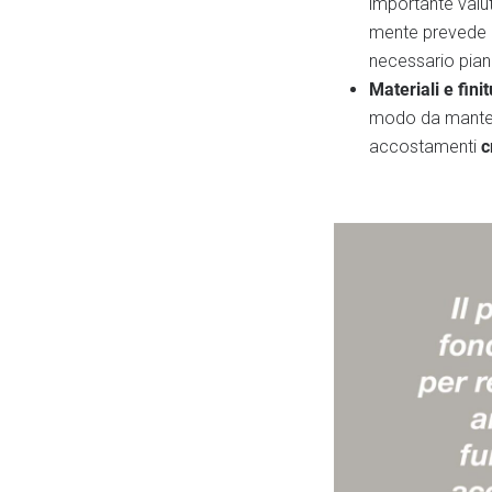
importante valu
mente prevede 
necessario piani
Materiali e finit
modo da mante
c
accostamenti