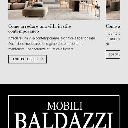
Come arredare una villa in stile
Come arred
contemporaneo
Il punto di par
Arredare una villa contemporanea significa saper dosare.
chiara: creare
Quando le metrature sono generose è importante
di...
mantenere una coerenza stilistica e trovare...
LEGGI L'ART
LEGGI L'ARTICOLO