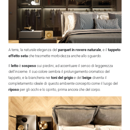
parquet in rovere naturale
tappeto
A terra, la naturale eleganza del
, e il
effetto seta
che trasmette morbidezza anche allo sguardo.
letto
sospeso
Il
è
sui piedini, ad accentuare il senso di leggerezza
dell’insieme. Il suo colore sembra il prolungamento cromatico del
toni del grigio
beige
tappeto, e la biancheria nei
e del
diventa il
completamento ideale di questo ambiente concepito come il luogo del
riposo
per gli occhi e lo spirito, prima ancora che del corpo.