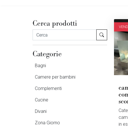
Cerca prodotti
VEN
Categorie
Bagni
Camere per bambini
cam
Complementi
com
sco
Cucine
Cate
Divani
came
Zona Giorno
in e