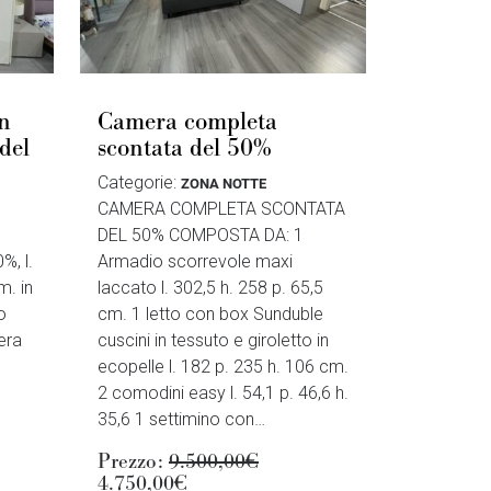
in
Camera completa
del
scontata del 50%
Categorie:
ZONA NOTTE
CAMERA COMPLETA SCONTATA
DEL 50% COMPOSTA DA: 1
%, l.
Armadio scorrevole maxi
m. in
laccato l. 302,5 h. 258 p. 65,5
o
cm. 1 letto con box Sunduble
era
cuscini in tessuto e giroletto in
ecopelle l. 182 p. 235 h. 106 cm.
2 comodini easy l. 54,1 p. 46,6 h.
35,6 1 settimino con…
Prezzo:
9.500,00€
4.750,00€