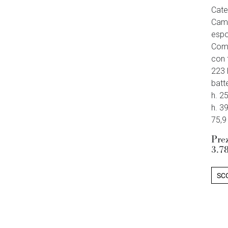
Cate
Came
espo
Comp
con t
223 
batt
h. 2
h. 3
75,9
Pre
3.7
SCO