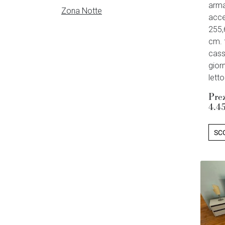
arma
Zona Notte
acces
255,
cm. 
cass
giorn
lett
Pre
4.4
SCO