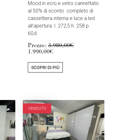
Mood in ecrù e vetro cannettato
al 50% di sconto. completo di
cassettiera interna e luce a led
all'apertura. l. 272,5 h. 258 p.
60,6
Prezzo:
3.980,00€
1.990,00€
SCOPRI DI PIÙ
VENDUTO