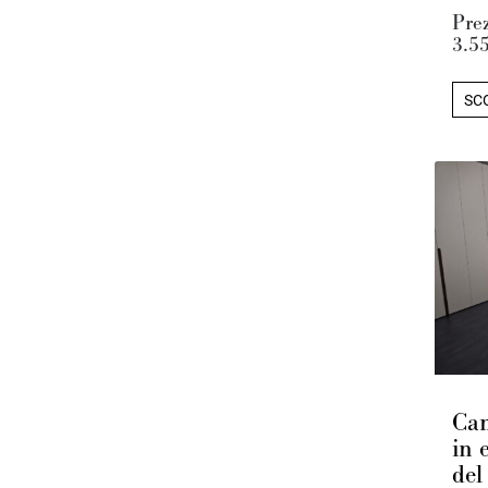
Pre
3.5
SCO
Cam
in 
del