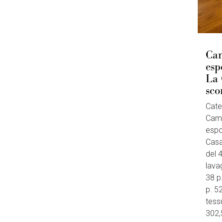
Cam
esp
La 
sco
Cate
Came
espo
Cas
del 
lava
38 p
p. 52
tess
302,