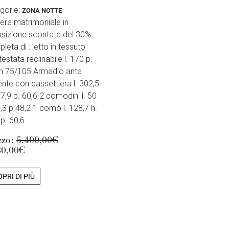
gorie:
ZONA NOTTE
ra matrimoniale in
sizione scontata del 30%.
leta di : letto in tessuto
estata reclinabile l. 170 p.
h.75/105 Armadio anta
ente con cassettiera l. 302,5
57,9 p. 60,6 2 comodini l. 50
9,3 p.48,2 1 comò l. 128,7 h.
 p. 60,6
zzo:
5.400,00€
80,00€
PRI DI PIÙ