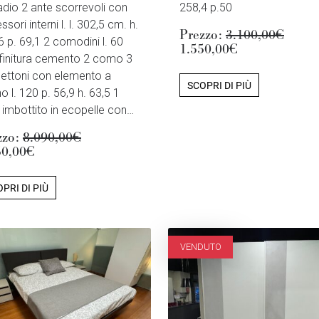
dio 2 ante scorrevoli con
258,4 p.50
sori interni l. l. 302,5 cm. h.
Prezzo:
3.100,00€
6 p. 69,1 2 comodini l. 60
1.550,00€
finitura cemento 2 como 3
ettoni con elemento a
SCOPRI DI PIÙ
o l. 120 p. 56,9 h. 63,5 1
o imbottito in ecopelle con…
zzo:
8.090,00€
50,00€
PRI DI PIÙ
VENDUTO