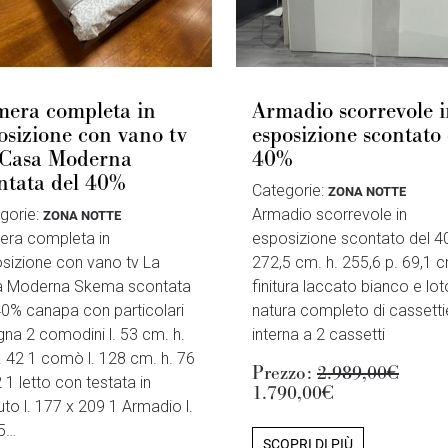
era completa in
Armadio scorrevole 
osizione con vano tv
esposizione scontato 
Casa Moderna
40%
ntata del 40%
Categorie:
ZONA NOTTE
gorie:
Armadio scorrevole in
ZONA NOTTE
ra completa in
esposizione scontato del 40
sizione con vano tv La
272,5 cm. h. 255,6 p. 69,1 c
a Moderna Skema scontata
finitura laccato bianco e lot
40% canapa con particolari
natura completo di cassetti
gna 2 comodini l. 53 cm. h.
interna a 2 cassetti
. 42 1 comò l. 128 cm. h. 76
Prezzo:
2.989,00€
 1 letto con testata in
1.790,00€
uto l. 177 x 209 1 Armadio l.
5…
SCOPRI DI PIÙ