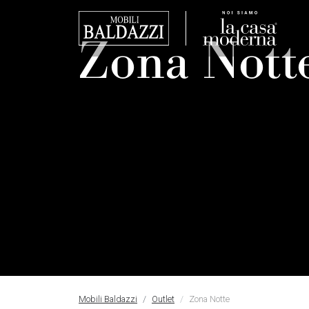
Zona Nott
Mobili Baldazzi
Outlet
Zona Notte