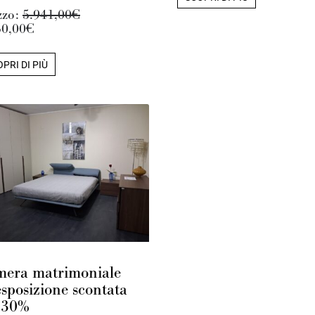
zzo:
5.941,00€
50,00€
PRI DI PIÙ
era matrimoniale
esposizione scontata
 30%