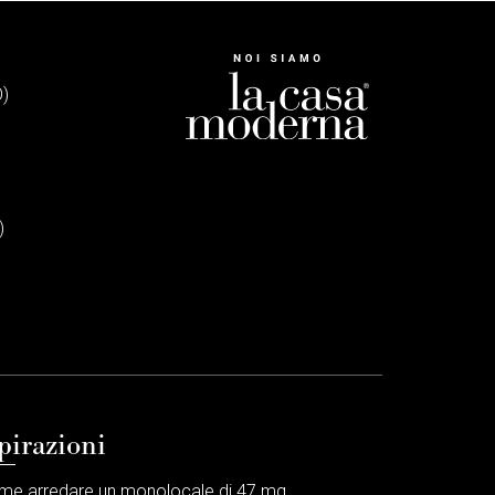
O)
)
pirazioni
me arredare un monolocale di 47 mq